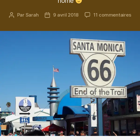
home
sur
Par
Sarah
9 avril 2018
11 commentaires
Auteur
Date
Hom
de
de
swe
l’article
l’article
hom
ENF
rent
che
nou
!