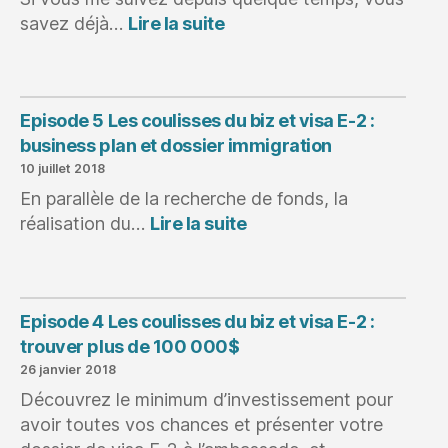
:
savez déjà…
Lire la suite
Episode
6
Les
coulisses
Episode 5 Les coulisses du biz et visa E-2 :
du
business plan et dossier immigration
biz
10 juillet 2018
:
visa
En parallèle de la recherche de fonds, la
E2
:
réalisation du…
Lire la suite
refusé
Episode
!
5
Les
coulisses
Episode 4 Les coulisses du biz et visa E-2 :
du
trouver plus de 100 000$
biz
26 janvier 2018
et
visa
Découvrez le minimum d’investissement pour
E-
avoir toutes vos chances et présenter votre
2