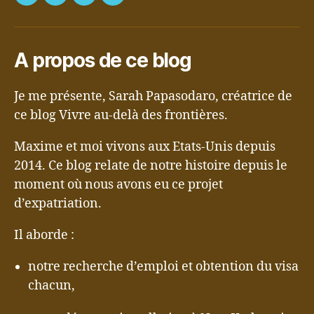
Facebook
LinkedIn
Twitter
Instagram
visa
E2
:
le
A propos de ce blog
défi
Je me présente, Sarah Papasodaro, créatrice de
ce blog Vivre au-delà des frontières.
Maxime et moi vivons aux Etats-Unis depuis
2014. Ce blog relate de notre histoire depuis le
moment où nous avons eu ce projet
d’expatriation.
Il aborde :
notre recherche d’emploi et obtention du visa
chacun,