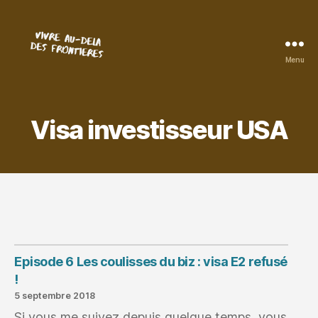
Menu
Vivre
au-
delà
des
Visa investisseur USA
frontières
Episode 6 Les coulisses du biz : visa E2 refusé
!
5 septembre 2018
Si vous me suivez depuis quelque temps, vous