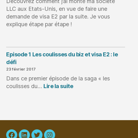
Découvrez comment j’ai monté ma société
LLC aux Etats-Unis, en vue de faire une
demande de visa E2 par la suite. Je vous
explique étape par étape !
Episode 1 Les coulisses du biz et visa E2 : le
défi
23 février 2017
Dans ce premier épisode de la saga « les
:
coulisses du…
Lire la suite
Episode
1
Les
coulisses
du
biz
et