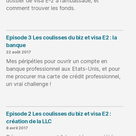
dossier de visa E-2 à l’ambassade, et
:
comment trouver les fonds.
business
plan
et
dossier
Episode 3 Les coulisses du biz et visa E2 : la
immigration
banque
22 août 2017
Mes péripéties pour ouvrir un compte en
banque professionnel aux Etats-Unis, et pour
me procurer ma carte de crédit professionnel,
un vrai challenge !
Episode 2 Les coulisses du biz et visa E2 :
création de la LLC
8 avril 2017