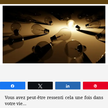
des
l’article
l’article
aux
enf
Partagez
Tweetez
Partagez
Épin
Vous avez peut-être ressenti cela une fois dans
votre vie…