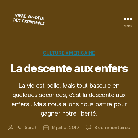
Menu
Vivre
au-
delà
des
Catégories
CULTURE AMÉRICAINE
frontières
La descente aux enfers
La vie est belle! Mais tout bascule en
quelques secondes, c’est la descente aux
enfers ! Mais nous allons nous battre pour
gagner notre liberté.
sur
Par
Sarah
6 juillet 2017
8 commentaires
Auteur
Date
La
de
de