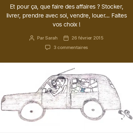
Et pour ça, que faire des affaires ? Stocker,
livrer, prendre avec soi, vendre, louer… Faites
vos choix !
Par
Sarah
26 février 2015
Auteur
Date
de
de
sur
3 commentaires
l’article
l’article
L’étape
ultime
:
le
déménagement.
Le
gérer
!