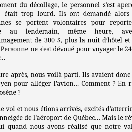
ent du décollage, le personnel s’est ape
n était trop lourd. Ils ont demandé alor
nnes se portent volontaires pour reporte
ge au lendemain, même heure, av
agement de 300 $, plus la nuit d’hôtel et 
 Personne ne s’est dévoué pour voyager le 24
r…
ure après, nous voilà parti. Ils avaient donc
yen pour alléger l’avion… Comment ? En re
osène ?
e vol et nous étions arrivés, excités d’atterrir
enneigée de l’aéroport de Québec… Mais le rêv
ui quand nous avons réalisé que notre val