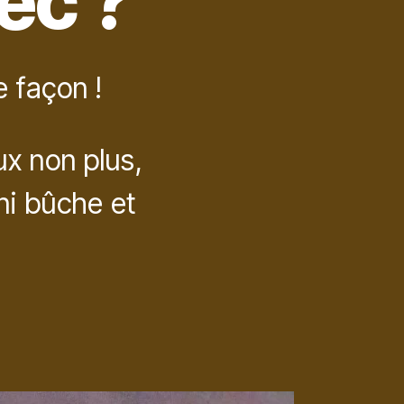
ec ?
 façon !
x non plus,
ni bûche et
sur
Noël
à
Québec…
Et