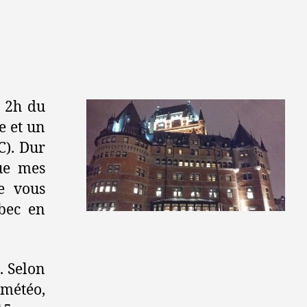
à 2h du
e et un
C). Dur
ue mes
Je vous
bec en
e. Selon
 météo,