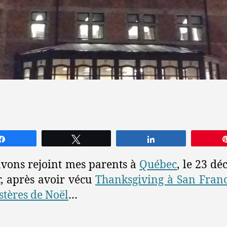
Partagez
Tweetez
Partagez
vons rejoint mes parents à
Québec
, le 23 d
r, après avoir vécu
Thanksgiving à San Franc
tères de Noël
…