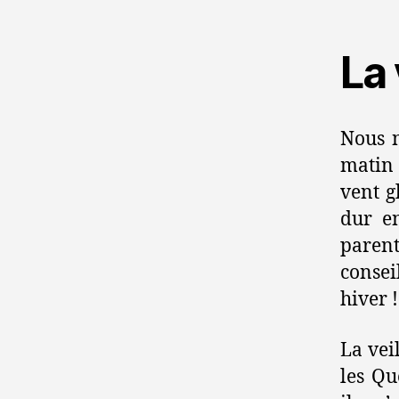
La 
Nous n
matin 
vent g
dur e
parent
conse
hiver !
La veil
les Qu