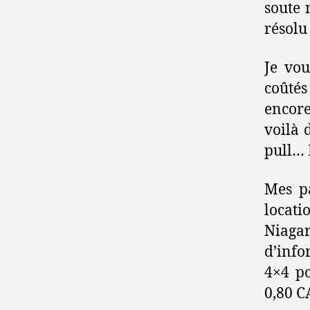
soute 
résolu 
Je vou
coûtés
encor
voilà 
pull… 
Mes pa
locati
Niaga
d’inf
4×4 po
0,80 C