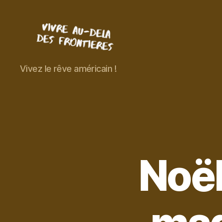
Vivre
Vivez le rêve américain !
au-
delà
des
frontières
Noël