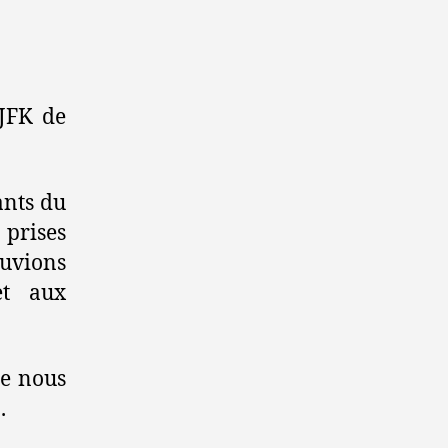
 JFK de
ants du
prises
ouvions
et aux
le nous
.