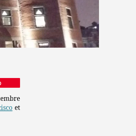
Épingle
écembre
isco
et