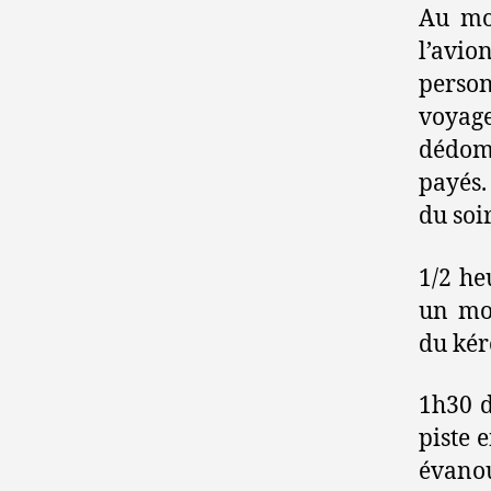
Au mom
l’avio
perso
voya
dédomm
payés.
du soi
1/2 he
un mo
du kér
1h30 d
piste 
évano