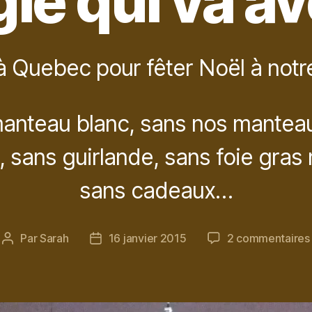
ie qui va av
à Quebec pour fêter Noël à notre
anteau blanc, sans nos manteau
, sans guirlande, sans foie gras 
sans cadeaux…
Par
Sarah
16 janvier 2015
2 commentaires
Auteur
Date
de
de
l’article
l’article