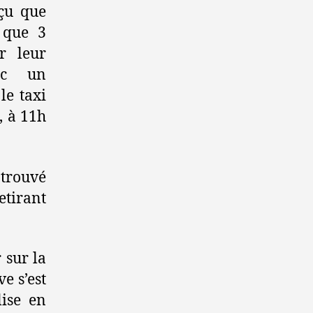
rçu que
s que 3
r leur
ec un
le taxi
, à 11h
 trouvé
tirant
 sur la
e s’est
ise en