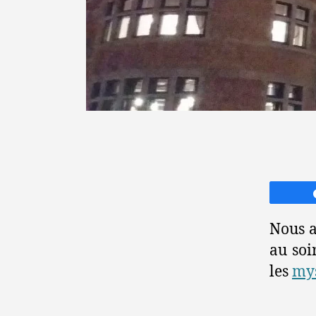
Nous a
au soi
les
mys