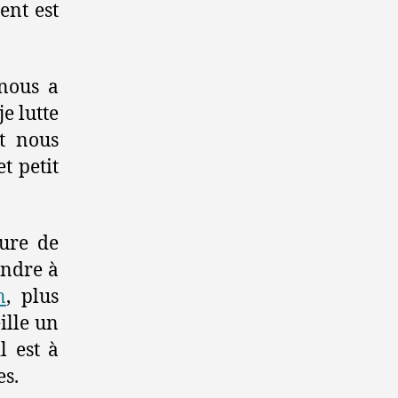
ent est
 nous a
e lutte
t nous
t petit
ture de
endre à
n
, plus
ille un
l est à
es.