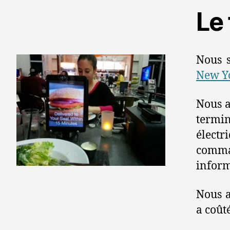
Le 
Nous s
New Y
Nous a
termi
électr
comma
inform
Nous 
a coût