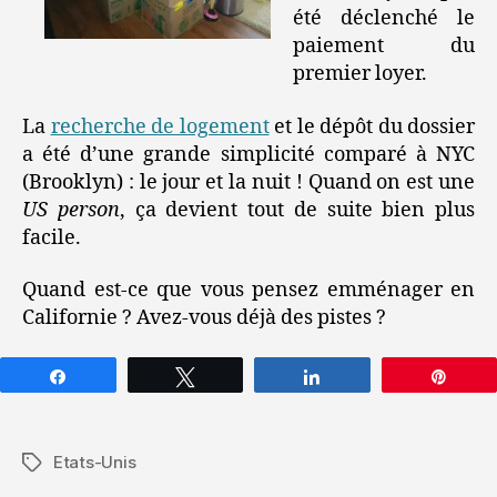
été déclenché le
paiement du
premier loyer.
La
recherche de logement
et le dépôt du dossier
a été d’une grande simplicité comparé à NYC
(Brooklyn) : le jour et la nuit ! Quand on est une
US person
, ça devient tout de suite bien plus
facile.
Quand est-ce que vous pensez emménager en
Californie ? Avez-vous déjà des pistes ?
Partagez
Tweetez
Partagez
Épin
Etats-Unis
Étiquettes