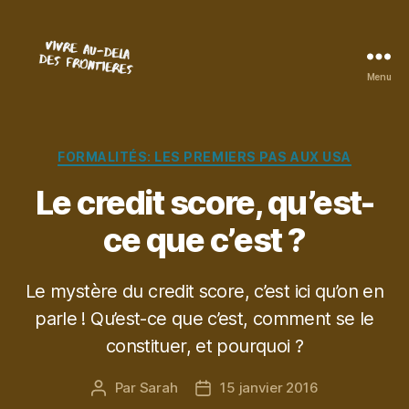
Menu
Vivre
au-
delà
des
Catégories
FORMALITÉS: LES PREMIERS PAS AUX USA
frontières
Le credit score, qu’est-
ce que c’est ?
Le mystère du credit score, c’est ici qu’on en
parle ! Qu’est-ce que c’est, comment se le
constituer, et pourquoi ?
Par
Sarah
15 janvier 2016
Auteur
Date
de
de