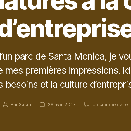
atures à la 
d’entrepris
d’un parc de Santa Monica, je vo
e mes premières impressions. Ide
s besoins et la culture d’entrepri
s
Par
Sarah
28 avril 2017
Un commentaire
Auteur
Date
A
de
de
v
l’article
l’article
c