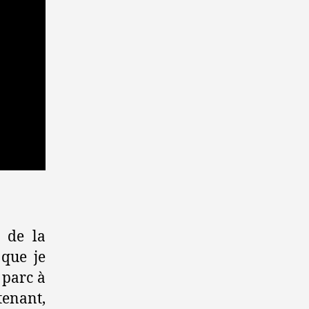
r de la
 que je
 parc à
tenant,