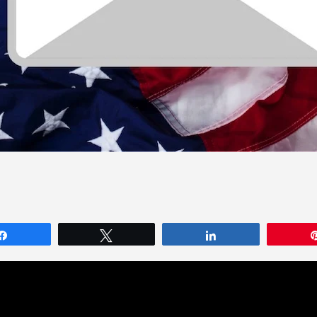
Partagez
Tweetez
Partagez