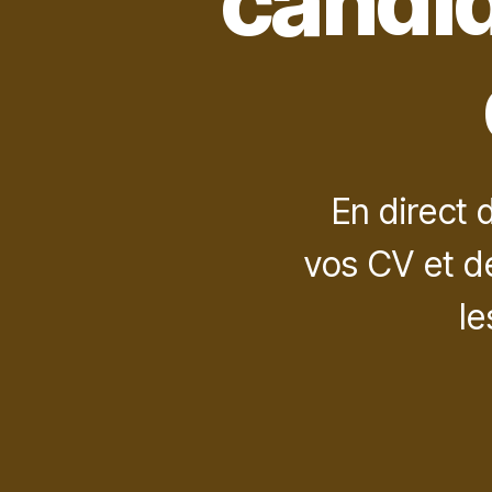
candid
En direct 
vos CV et d
le