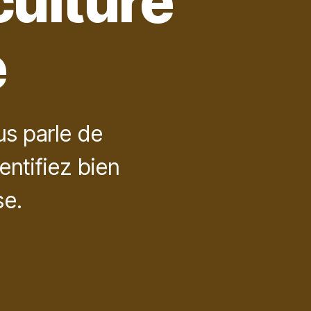
culture
e
us parle de
ntifiez bien
se.
ur
daptez
os
andidatures