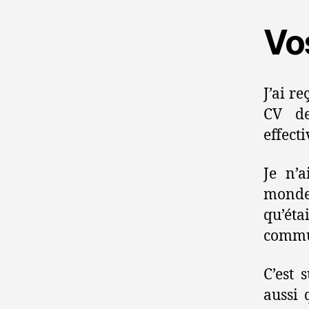
Vo
J’ai r
CV de
effecti
Je n’a
monde.
qu’éta
commun
C’est 
aussi 