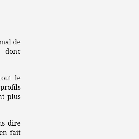
 mal de
V donc
tout le
profils
nt plus
us dire
en fait