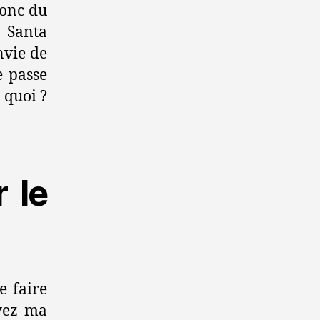
donc du
 Santa
nvie de
e passe
à quoi ?
 le
e faire
yez ma