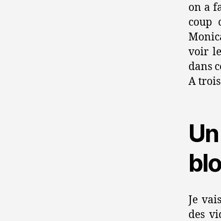
on a f
coup 
Monica
voir l
dans ce
A troi
Un
blo
Je vai
des v