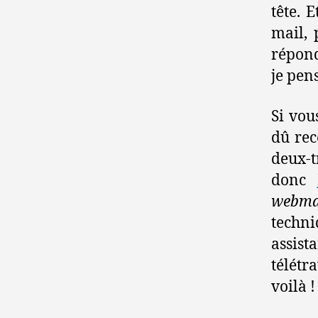
tête. 
mail, 
répond
je pen
Si vo
dû rec
deux-t
donc
webma
techni
assis
télétr
voilà !