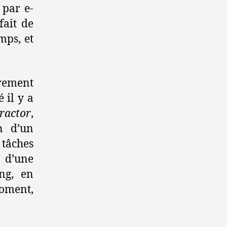
 par e-
fait de
mps, et
urement
 il y a
ractor
,
n d’un
tâches
u d’une
ng, en
moment,