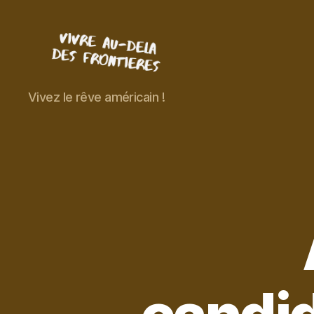
Vivre
Vivez le rêve américain !
au-
delà
des
frontières