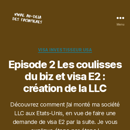
Menu
Vivre
au-
delà
des
Catégories
VISA INVESTISSEUR USA
frontières
Episode 2 Les coulisses
du biz et visa E2 :
création de la LLC
Découvrez comment j’ai monté ma société
LLC aux Etats-Unis, en vue de faire une
demande de visa E2 par la suite. Je vous