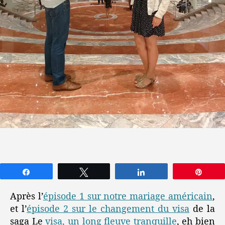
Partagez
Tweetez
Partagez
Épin
Après l’
épisode 1 sur notre mariage américain
,
et l’
épisode 2 sur le changement du visa
de la
saga Le
visa, un long fleuve tranquille
, eh bien