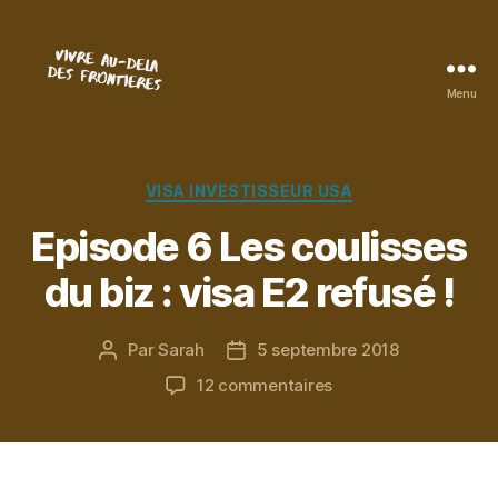
Menu
Vivre
au-
delà
des
Catégories
VISA INVESTISSEUR USA
frontières
Episode 6 Les coulisses
du biz : visa E2 refusé !
Par
Sarah
5 septembre 2018
Auteur
Date
de
de
sur
12 commentaires
l’article
l’article
Episode
6
Les
coulisses