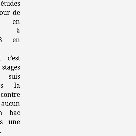
études
our de
en
ce à
 3 en
t c’est
 stages
suis
ans la
contre
t aucun
un bac
is une
.