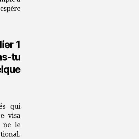
sespère
ier 1
s-tu
elque
és qui
le visa
s ne le
ational.