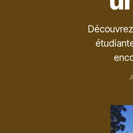
un
Découvrez 
étudiante
encor