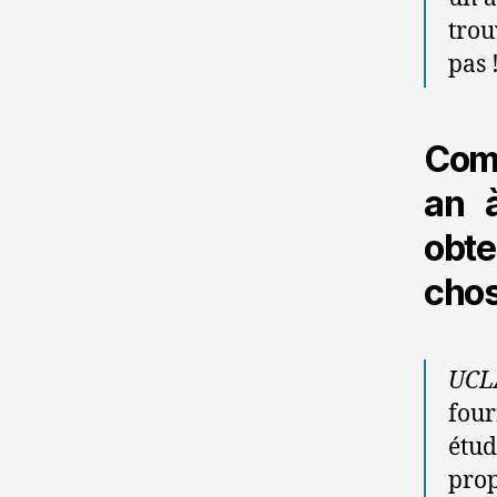
trou
pas 
Comm
an 
obte
chos
UCL
four
étud
prop