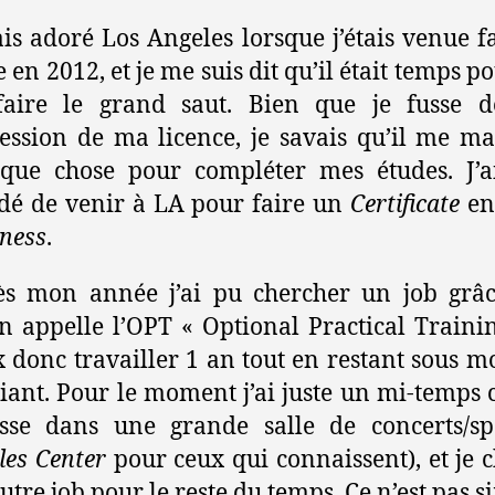
ais adoré Los Angeles lorsque j’étais venue f
e en 2012, et je me suis dit qu’il était temps p
faire le grand saut. Bien que je fusse d
ession de ma licence, je savais qu’il me m
lque chose pour compléter mes études. J’a
dé de venir à LA pour faire un
Certificate
e
ness
.
ès mon année j’ai pu chercher un job grâc
n appelle l’OPT « Optional Practical Trainin
 donc travailler 1 an tout en restant sous 
iant. Pour le moment j’ai juste un mi-temp
sse dans une grande salle de concerts/sp
les Center
pour ceux qui connaissent), et je 
utre job pour le reste du temps. Ce n’est pas s