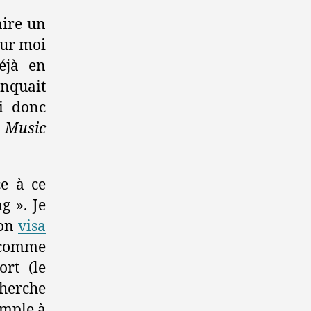
aire un
our moi
éjà en
anquait
i donc
n
Music
e à ce
g ». Je
mon
visa
s comme
ort (le
cherche
imple à