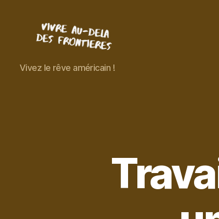
Vivre
Vivez le rêve américain !
au-
delà
des
frontières
Trava