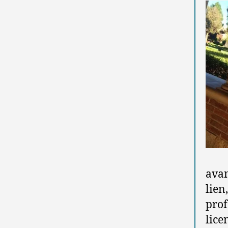
avan
lie
pro
lice