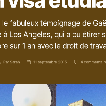
 visa étudi
le fabuleux témoignage de Gaël
 à Los Angeles, qui a pu étirer 
e sur 1 an avec le droit de travai
Par
Sarah
11 septembre 2015
4 commentair
Auteur
Date
de
de
l’article
l’article