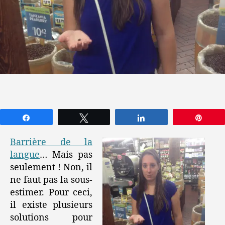
Partagez
Tweetez
Partagez
Épin
Barrière de la
langue
… Mais pas
seulement ! Non, il
ne faut pas la sous-
estimer. Pour ceci,
il existe plusieurs
solutions pour