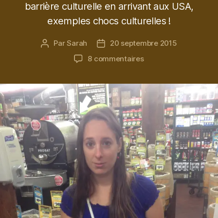
barrière culturelle en arrivant aux USA,
exemples chocs culturelles !
Par
Sarah
20 septembre 2015
Auteur
Date
de
de
sur
8 commentaires
l’article
l’article
Pourquoi
les
Américains
ne
comprennent
pas
quand
je
leur
parle
anglais
?