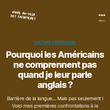
Menu
Vivre
au-
delà
des
Catégories
CULTURE AMÉRICAINE
frontières
Pourquoi les Américains
ne comprennent pas
quand je leur parle
anglais ?
Barrière de la langue… Mais pas seulement !
Voici mes premières confrontations à la