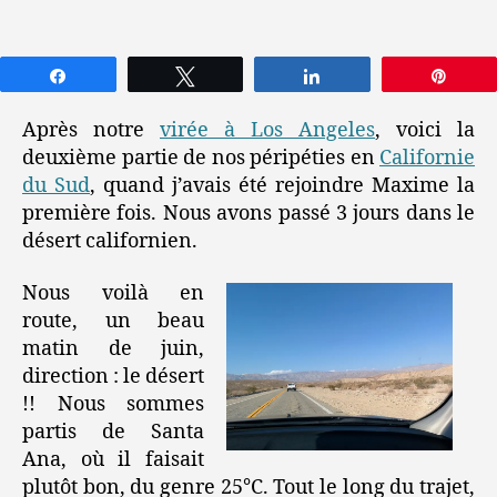
Partagez
Tweetez
Partagez
Épin
Après notre
virée à Los Angeles
, voici la
deuxième partie de nos péripéties en
Californie
du Sud
, quand j’avais été rejoindre Maxime la
première fois. Nous avons passé 3 jours dans le
désert californien.
Nous voilà en
route, un beau
matin de juin,
direction : le désert
!! Nous sommes
partis de Santa
Ana, où il faisait
plutôt bon, du genre 25°C. Tout le long du trajet,