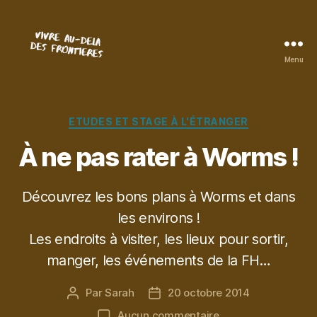
Menu
Vivre
au-
delà
des
Catégories
ETUDES ET STAGE À L'ÉTRANGER
frontières
À ne pas rater à Worms !
Découvrez les bons plans à Worms et dans
les environs !
Les endroits à visiter, les lieux pour sortir,
manger, les événements de la FH…
Par
Sarah
20 octobre 2014
Auteur
Date
de
de
sur
Aucun commentaire