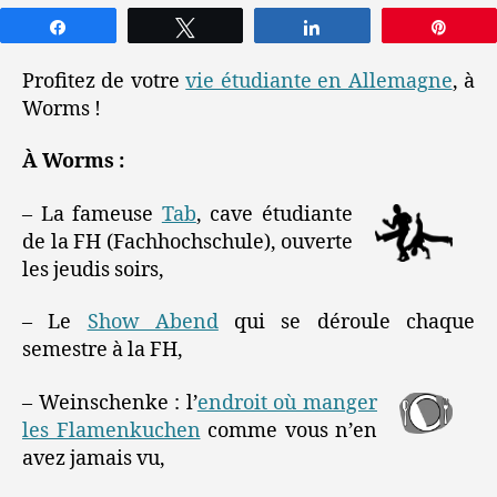
Partagez
Tweetez
Partagez
Épin
Profitez de votre
vie étudiante en Allemagne
, à
Worms !
À Worms :
– La fameuse
Tab
, cave étudiante
de la FH (Fachhochschule), ouverte
les jeudis soirs,
– Le
Show Abend
qui se déroule chaque
semestre à la FH,
– Weinschenke : l’
endroit où manger
les Flamenkuchen
comme vous n’en
avez jamais vu,