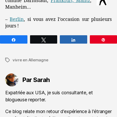
comme Darmstadt,
Frankfurt, Mainz
,
Manheim…
–
Berlin
, si vous avez l’occasion sur plusieurs
jours !
Partagez
Tweetez
Partagez
Épin
vivre en Allemagne
Étiquettes
Par Sarah
Expatriée aux USA, je suis consultante, et
blogueuse reporter.
Ce blog relate mon retour d'expérience à l'étranger