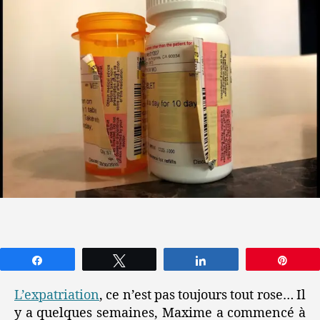
se
faire
soigner
aux
USA
Partagez
Tweetez
Partagez
Épin
L’expatriation
, ce n’est pas toujours tout rose… Il
y a quelques semaines, Maxime a commencé à