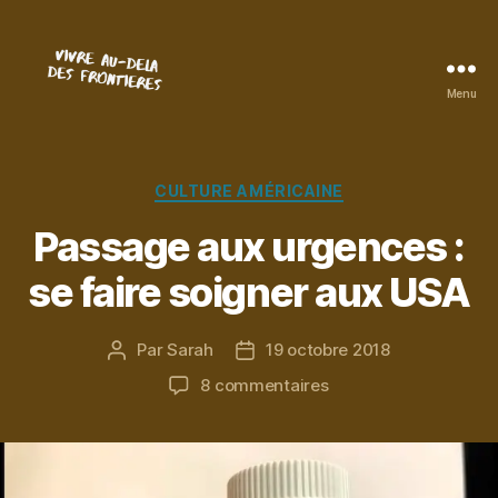
Menu
Vivre
au-
delà
des
Catégories
CULTURE AMÉRICAINE
frontières
Passage aux urgences :
se faire soigner aux USA
Par
Sarah
19 octobre 2018
Auteur
Date
de
de
sur
8 commentaires
l’article
l’article
Passage
aux
urgences
: