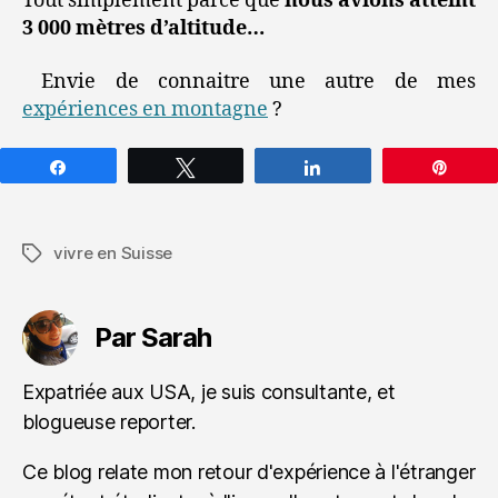
Tout simplement parce que
nous avions atteint
3 000 mètres d’altitude…
Envie de connaitre une autre de mes
expériences en montagne
?
Partagez
Tweetez
Partagez
Épin
vivre en Suisse
Étiquettes
Par Sarah
Expatriée aux USA, je suis consultante, et
blogueuse reporter.
Ce blog relate mon retour d'expérience à l'étranger