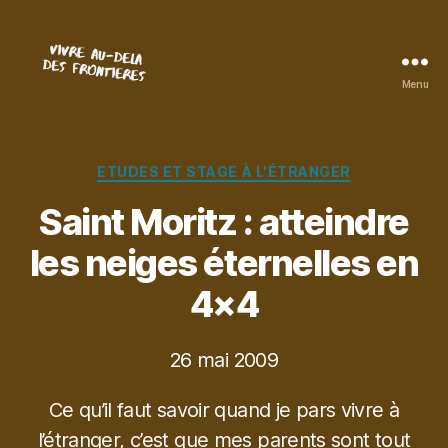
Menu
Vivre
au-
delà
des
Catégories
ETUDES ET STAGE À L'ÉTRANGER
frontières
Saint Moritz : atteindre
les neiges éternelles en
4×4
26 mai 2009
Ce qu’il faut savoir quand je pars vivre à
l’étranger, c’est que mes parents sont tout