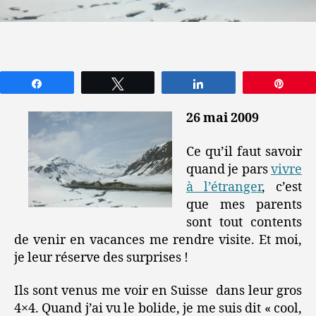
Partagez
Tweetez
Partagez
Épin
26 mai 2009
Ce qu’il faut savoir
quand je pars
vivre
à l’étranger
, c’est
que mes parents
sont tout contents
de venir en vacances me rendre visite. Et moi,
je leur réserve des surprises !
Ils sont venus me voir en Suisse dans leur gros
4×4. Quand j’ai vu le bolide, je me suis dit « cool,