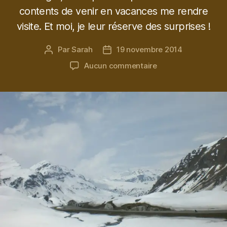
contents de venir en vacances me rendre
visite. Et moi, je leur réserve des surprises !
Par
Sarah
19 novembre 2014
Auteur
Date
de
de
sur
Aucun commentaire
l’article
l’article
Saint
Moritz
:
atteindre
les
neiges
éternelles
en
4×4