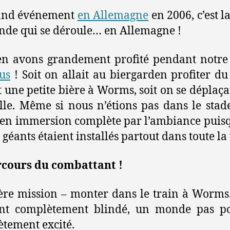
and événement
en Allemagne
en 2006, c’est l
de qui se déroule… en Allemagne !
en avons grandement profité pendant notr
us
! Soit on allait au biergarden profiter d
 une petite bière à Worms, soit on se déplaça
lle. Même si nous n’étions pas dans le stad
 en immersion complète par l’ambiance puis
géants étaient installés partout dans toute la 
rcours du combattant !
re mission – monter dans le train à Worms
ant complètement blindé, un monde pas pos
tement excité.