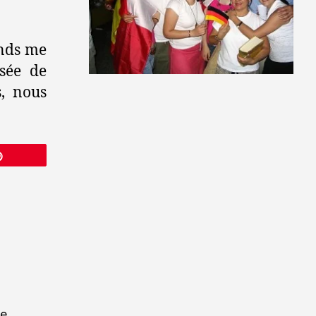
ands me
osée de
s, nous
Épingle
se