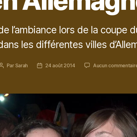
en Allemagn
de l’ambiance lors de la coupe 
ans les différentes villes d’Alle
Par
Sarah
24 août 2014
Aucun commentair
Auteur
Date
de
de
l’article
l’article