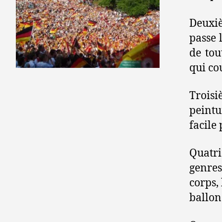
Deuxiè
passe 
de tou
qui co
Troisi
peintu
facile
Quatri
genres
corps,
ballon…