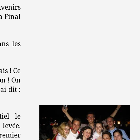
uvenirs
a Final
ans les
is ! Ce
on ! On
i dit :
iel le
levée.
remier