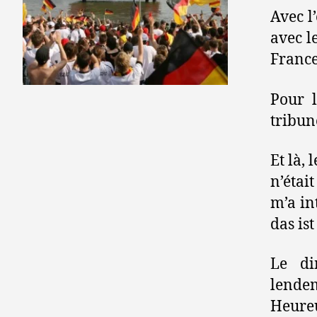
Avec l
avec l
France 
Pour l
tribun
Et là,
n’étai
m’a in
das is
Le di
lende
Heure