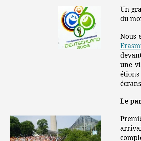
Un gr
du mon
Nous 
Erasm
devant
une vi
étions
écrans 
Le pa
Premiè
arriv
complè