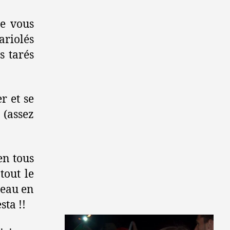
je vous
ariolés
s tarés
r et se
 (assez
en tous
tout le
peau en
sta !!