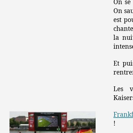
On se 
On sau
est po
chante
la nui
intens
Et pu
rentrer
Les v
Kaiser
Frankf
!