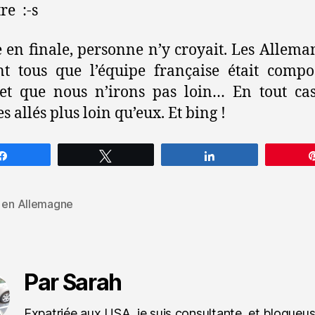
re :-s
 en finale, personne n’y croyait. Les Allem
nt tous que l’équipe française était comp
et que nous n’irons pas loin… En tout ca
 allés plus loin qu’eux. Et bing !
Partagez
Tweetez
Partagez
e en Allemagne
es
Par Sarah
Expatriée aux USA, je suis consultante, et blogueu