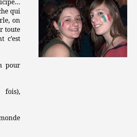
ticipe…
che qui
rle, on
r toute
t c’est
n pour
fois),
u monde