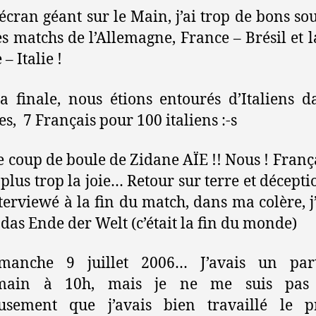
’écran géant sur le Main, j’ai trop de bons so
es matchs de l’Allemagne, France – Brésil et l
– Italie !
a finale, nous étions entourés d’Italiens d
es, 7 Français pour 100 italiens :-s
 le coup de boule de Zidane AÏE !! Nous ! França
t plus trop la joie… Retour sur terre et décepti
terviewé à la fin du match, dans ma colère, j’a
t das Ende der Welt (c’était la fin du monde)
manche 9 juillet 2006… J’avais un part
main à 10h, mais je ne me suis pas 
usement que j’avais bien travaillé le p