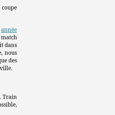
a coupe
e
année
u match
it dans
e, nous
que des
ville.
. Train
sible,