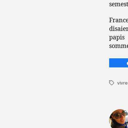
semest
France
disaie
papis 
sommes
vivr
Étiquett