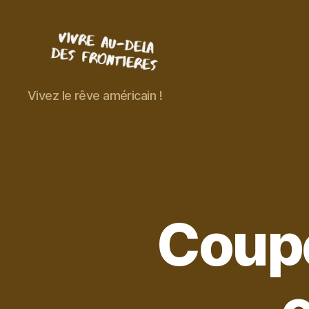
Vivre
Vivez le rêve américain !
au-
delà
des
frontières
Coup