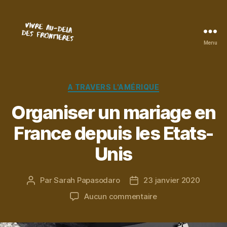
Menu
Vivre
au-
delà
des
Catégories
A TRAVERS L'AMÉRIQUE
frontières
Organiser un mariage en
France depuis les Etats-
Unis
Par
Sarah Papasodaro
23 janvier 2020
Auteur
Date
de
de
sur
Aucun commentaire
l’article
l’article
Organiser
un